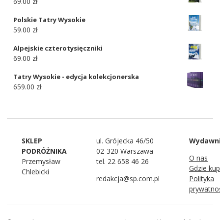
69.00 zł
Polskie Tatry Wysokie
59.00 zł
Alpejskie czterotysięczniki
69.00 zł
Tatry Wysokie - edycja kolekcjonerska
659.00 zł
SKLEP
ul. Grójecka 46/50
Wydawn
PODRÓŻNIKA
02-320 Warszawa
O nas
Przemysław
tel. 22 658 46 26
Gdzie kup
Chlebicki
redakcja@sp.com.pl
Polityka
prywatno