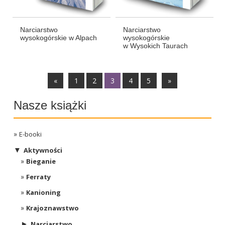
Narciarstwo
Narciarstwo
wysokogórskie w Alpach
wysokogórskie
w Wysokich Taurach
«
1
2
3
4
5
»
Nasze książki
E-booki
▼
Aktywności
Bieganie
Ferraty
Kanioning
Krajoznawstwo
►
Narciarstwo