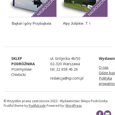
Bajkał i góry Przybajkala
Alpy Julijskie. T. I
SKLEP
ul. Grójecka 46/50
Wydawn
PODRÓŻNIKA
02-320 Warszawa
O nas
Przemysław
tel. 22 658 46 26
Gdzie kup
Chlebicki
redakcja@sp.com.pl
Polityka
prywatno
© Wszystkie prawa zastrzeżone 2023 · Wydawnictwo Sklepu Podróżnika
Fruitful theme by
fruitfulcode
Powered by:
WordPress