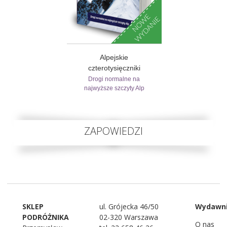
Alpejskie
czterotysięczniki
Drogi normalne na
najwyższe szczyty Alp
ZAPOWIEDZI
SKLEP
ul. Grójecka 46/50
Wydawn
PODRÓŻNIKA
02-320 Warszawa
O nas