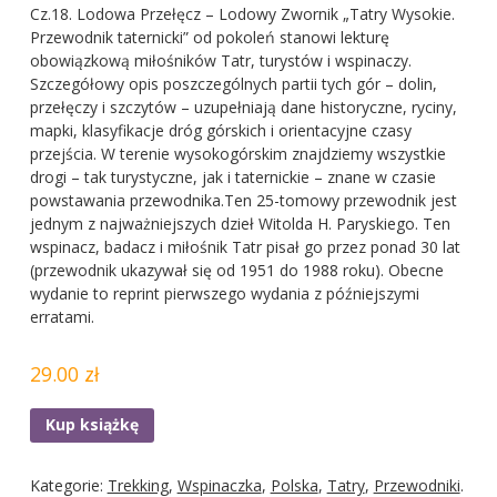
Cz.18. Lodowa Przełęcz – Lodowy Zwornik „Tatry Wysokie.
Przewodnik taternicki” od pokoleń stanowi lekturę
obowiązkową miłośników Tatr, turystów i wspinaczy.
Szczegółowy opis poszczególnych partii tych gór – dolin,
przełęczy i szczytów – uzupełniają dane historyczne, ryciny,
mapki, klasyfikacje dróg górskich i orientacyjne czasy
przejścia. W terenie wysokogórskim znajdziemy wszystkie
drogi – tak turystyczne, jak i taternickie – znane w czasie
powstawania przewodnika.Ten 25-tomowy przewodnik jest
jednym z najważniejszych dzieł Witolda H. Paryskiego. Ten
wspinacz, badacz i miłośnik Tatr pisał go przez ponad 30 lat
(przewodnik ukazywał się od 1951 do 1988 roku). Obecne
wydanie to reprint pierwszego wydania z późniejszymi
erratami.
29.00 zł
Kup książkę
Kategorie:
Trekking
,
Wspinaczka
,
Polska
,
Tatry
,
Przewodniki
.