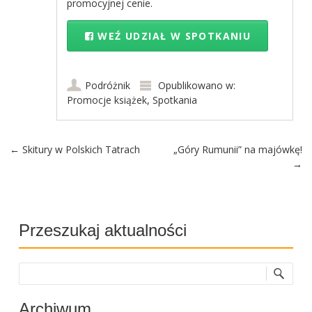
promocyjnej cenie.
WEŹ UDZIAŁ W SPOTKANIU
Podróżnik
Opublikowano w:
Promocje książek
,
Spotkania
Post navigation
←
Skitury w Polskich Tatrach
„Góry Rumunii” na majówkę!
→
Przeszukaj aktualności
Szukaj
Archiwum