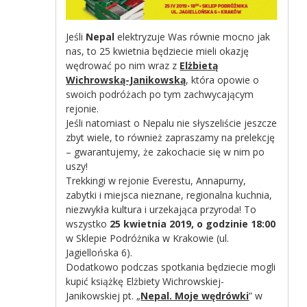
Jeśli
Nepal
elektryzuje Was równie mocno jak
nas, to 25 kwietnia będziecie mieli okazję
wędrować po nim wraz z
Elżbietą
Wichrowską-Janikowską
, która opowie o
swoich podróżach po tym zachwycającym
rejonie.
Jeśli natomiast o Nepalu nie słyszeliście jeszcze
zbyt wiele, to również zapraszamy na prelekcję
– gwarantujemy, że zakochacie się w nim po
uszy!
Trekkingi w rejonie Everestu, Annapurny,
zabytki i miejsca nieznane, regionalna kuchnia,
niezwykła kultura i urzekająca przyroda! To
wszystko
25 kwietnia 2019, o godzinie 18:00
w Sklepie Podróżnika w Krakowie (ul.
Jagiellońska 6).
Dodatkowo podczas spotkania będziecie mogli
kupić książkę Elżbiety Wichrowskiej-
Janikowskiej pt. „
Nepal. Moje wędrówki
” w