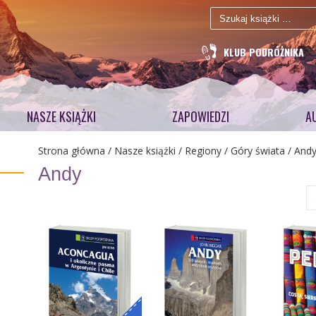
Szukaj:
KLUB PODRÓŻNIKA
NASZE KSIĄŻKI
ZAPOWIEDZI
A
Strona główna
/
Nasze książki
/
Regiony
/
Góry świata
/ And
Andy