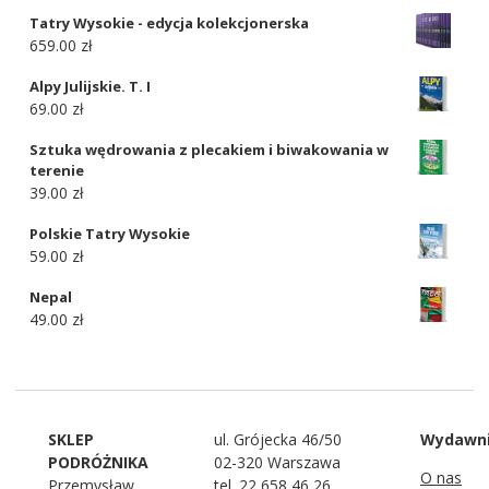
Tatry Wysokie - edycja kolekcjonerska
659.00 zł
Alpy Julijskie. T. I
69.00 zł
Sztuka wędrowania z plecakiem i biwakowania w
terenie
39.00 zł
Polskie Tatry Wysokie
59.00 zł
Nepal
49.00 zł
SKLEP
ul. Grójecka 46/50
Wydawn
PODRÓŻNIKA
02-320 Warszawa
O nas
Przemysław
tel. 22 658 46 26