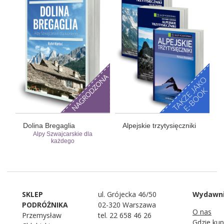
Dolina Bregaglia
Alpejskie trzytysięczniki
Alpy Szwajcarskie dla
każdego
SKLEP
ul. Grójecka 46/50
Wydawn
PODRÓŻNIKA
02-320 Warszawa
O nas
Przemysław
tel. 22 658 46 26
Gdzie kup