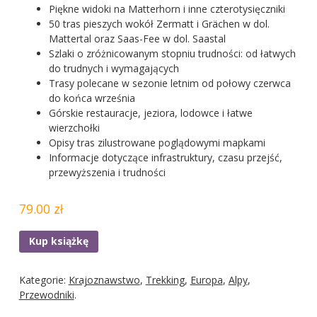
Piękne widoki na Matterhorn i inne czterotysięczniki
50 tras pieszych wokół Zermatt i Grächen w dol.
Mattertal oraz Saas-Fee w dol. Saastal
Szlaki o zróżnicowanym stopniu trudności: od łatwych
do trudnych i wymagających
Trasy polecane w sezonie letnim od połowy czerwca
do końca września
Górskie restauracje, jeziora, lodowce i łatwe
wierzchołki
Opisy tras zilustrowane poglądowymi mapkami
Informacje dotyczące infrastruktury, czasu przejść,
przewyższenia i trudności
79.00 zł
Kup książkę
Kategorie:
Krajoznawstwo
,
Trekking
,
Europa
,
Alpy
,
Przewodniki
.