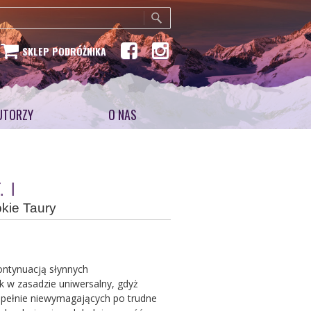
SKLEP PODRÓŻNIKA
UTORZY
O NAS
. I
kie Taury
ntynuacją słynnych
k w zasadzie uniwersalny, gdyż
upełnie niewymagających po trudne