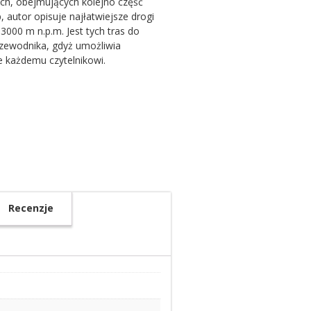
ch, obejmujących kolejno część
 autor opisuje najłatwiejsze drogi
000 m n.p.m. Jest tych tras do
przewodnika, gdyż umożliwia
e każdemu czytelnikowi.
Recenzje