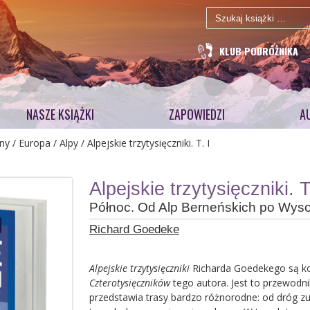
Szukaj:
KLUB PODRÓŻNIKA
NASZE KSIĄŻKI
ZAPOWIEDZI
A
ny
/
Europa
/
Alpy
/ Alpejskie trzytysięczniki. T. I
Alpejskie trzytysięczniki. T
Północ. Od Alp Berneńskich po Wyso
Richard Goedeke
Alpejskie trzytysięczniki
Richarda Goedekego są ko
Czterotysięczników
tego autora. Jest to przewodni
przedstawia trasy bardzo różnorodne: od dróg z