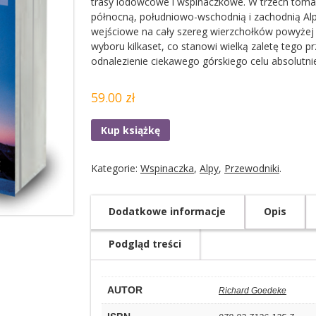
trasy lodowcowe i wspinaczkowe. W trzech toma
północną, południowo-wschodnią i zachodnią Alp,
wejściowe na cały szereg wierzchołków powyżej 3
wyboru kilkaset, co stanowi wielką zaletę tego 
odnalezienie ciekawego górskiego celu absolutni
59.00 zł
Kup książkę
Kategorie:
Wspinaczka
,
Alpy
,
Przewodniki
.
Dodatkowe informacje
Opis
Podgląd treści
AUTOR
Richard Goedeke