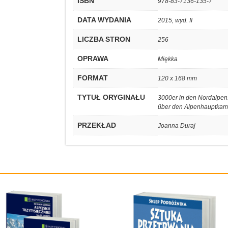
ISBN
978-83-7136-135-7
DATA WYDANIA
2015, wyd. II
LICZBA STRON
256
OPRAWA
Miękka
FORMAT
120 x 168 mm
TYTUŁ ORYGINAŁU
3000er in den Nordalpen
über den Alpenhauptkam
PRZEKŁAD
Joanna Duraj