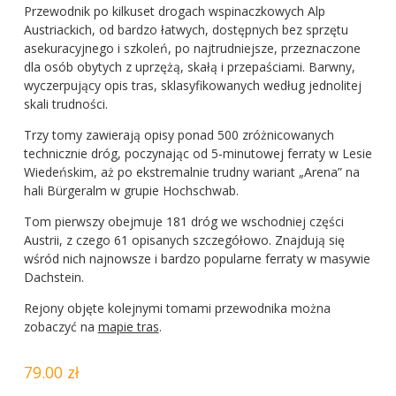
Przewodnik po kilkuset drogach wspinaczkowych Alp
Austriackich, od bardzo łatwych, dostępnych bez sprzętu
asekuracyjnego i szkoleń, po najtrudniejsze, przeznaczone
dla osób obytych z uprzężą, skałą i przepaściami. Barwny,
wyczerpujący opis tras, sklasyfikowanych według jednolitej
skali trudności.
Trzy tomy zawierają opisy ponad 500 zróżnicowanych
technicznie dróg, poczynając od 5-minutowej ferraty w Lesie
Wiedeńskim, aż po ekstremalnie trudny wariant „Arena” na
hali Bürgeralm w grupie Hochschwab.
Tom pierwszy obejmuje 181 dróg we wschodniej części
Austrii, z czego 61 opisanych szczegółowo. Znajdują się
wśród nich najnowsze i bardzo popularne ferraty w masywie
Dachstein.
Rejony objęte kolejnymi tomami przewodnika można
zobaczyć na
mapie tras
.
79.00 zł