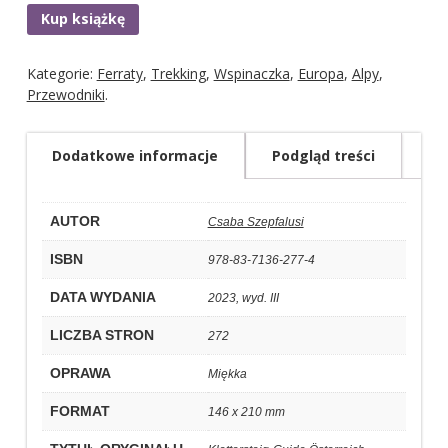
Kup książkę
Kategorie:
Ferraty
,
Trekking
,
Wspinaczka
,
Europa
,
Alpy
,
Przewodniki
.
Dodatkowe informacje
Podgląd treści
AUTOR
Csaba Szepfalusi
ISBN
978-83-7136-277-4
DATA WYDANIA
2023, wyd. III
LICZBA STRON
272
OPRAWA
Miękka
FORMAT
146 x 210 mm