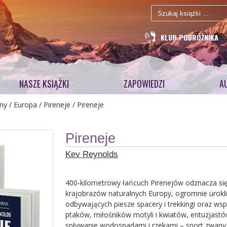
Szukaj:
KLUB PODRÓŻNIKA
NASZE KSIĄŻKI
ZAPOWIEDZI
A
ny
/
Europa
/
Pireneje
/ Pireneje
Pireneje
Kev Reynolds
400-kilometrowy łańcuch Pirenejów odznacza się
krajobrazów naturalnych Europy, ogromnie urokli
odbywających piesze spacery i trekkingi oraz ws
ptaków, miłośników motyli i kwiatów, entuzjastów
spływanie wodospadami i rzekami – sport zwany 