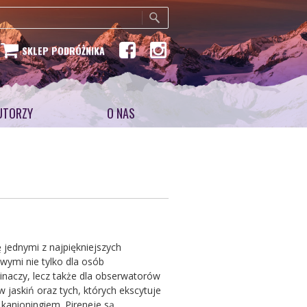
SKLEP PODRÓŻNIKA
UTORZY
O NAS
 jednymi z najpiękniejszych
wymi nie tylko dla osób
pinaczy, lecz także dla obserwatorów
 jaskiń oraz tych, których ekscytuje
kanioningiem. Pireneje są