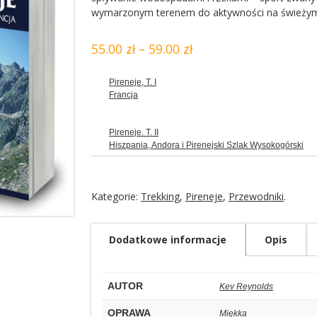
wymarzonym terenem do aktywności na świeżym
55.00 zł
–
59.00 zł
Pireneje, T. I
Francja
Pireneje. T. II
Hiszpania, Andora i Pirenejski Szlak Wysokogórski
Kategorie:
Trekking
,
Pireneje
,
Przewodniki
.
Dodatkowe informacje
Opis
AUTOR
Kev Reynolds
OPRAWA
Miękka