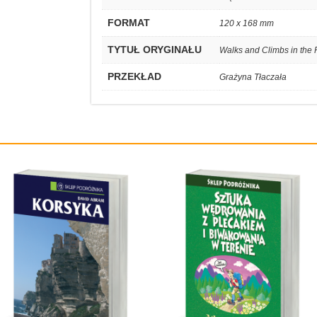
FORMAT
120 x 168 mm
TYTUŁ ORYGINAŁU
Walks and Climbs in the
PRZEKŁAD
Grażyna Tłaczała