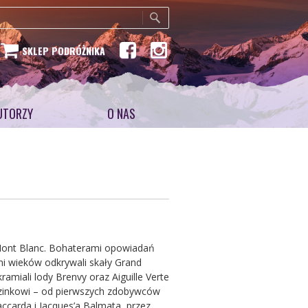
SKLEP PODRÓŻNIKA
UTORZY
O NAS
e Mont Blanc. Bohaterami opowiadań
ni wieków odkrywali skały Grand
kramiali lody Brenvy oraz Aiguille Verte
uzinkowi – od pierwszych zdobywców
ccarda i Jacques’a Balmata, przez