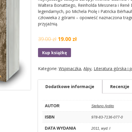
Waltera Bonattiego, Reinholda Messnera i René 
legendarnych, po Michela Piolę i Patricka Bérhau
człowieka z górami – opowieść naznaczona traged
przyjaźnią.
39.00 zł
19.00 zł
Kup książkę
Kategorie:
Wspinaczka
,
Alpy
,
Literatura górska i 
Dodatkowe informacje
Recenzje
AUTOR
Stefano Ardito
ISBN
978-83-7136-077-0
DATA WYDANIA
2011, wyd. I