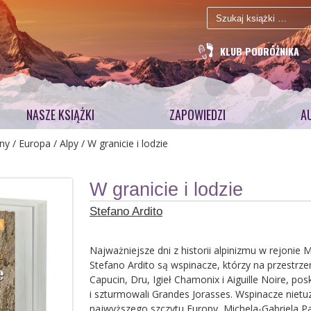
Szukaj:
KLUB PODRÓŻNIKA
NASZE KSIĄŻKI
ZAPOWIEDZI
A
ny
/
Europa
/
Alpy
/ W granicie i lodzie
W granicie i lodzie
Stefano Ardito
Najważniejsze dni z historii alpinizmu w rejoni
Stefano Ardito są wspinacze, którzy na przestrze
Capucin, Dru, Igieł Chamonix i Aiguille Noire, pos
i szturmowali Grandes Jorasses. Wspinacze niet
najwyższego szczytu Europy, Michela-Gabriela Pa