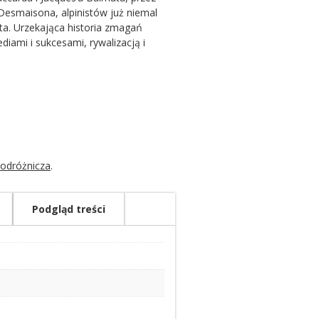
Desmaisona, alpinistów już niemal
lta. Urzekająca historia zmagań
iami i sukcesami, rywalizacją i
podróżnicza
.
Podgląd treści