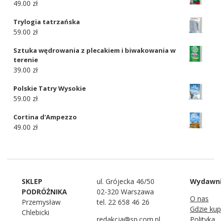
49.00 zł
Trylogia tatrzańska
59.00 zł
Sztuka wędrowania z plecakiem i biwakowania w
terenie
39.00 zł
Polskie Tatry Wysokie
59.00 zł
Cortina d'Ampezzo
49.00 zł
SKLEP
ul. Grójecka 46/50
Wydawn
PODRÓŻNIKA
02-320 Warszawa
O nas
Przemysław
tel. 22 658 46 26
Gdzie kup
Chlebicki
redakcja@sp.com.pl
Polityka