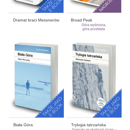
Dramat braci Messnerów
Broad Peak
Góra wyśniona,
góra przeklęta
Biała Góra
Trylogia tatrzańska
Sygnały ze skalnych ścian –