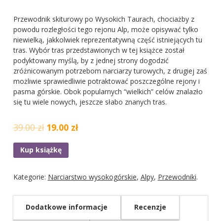
Przewodnik skiturowy po Wysokich Taurach, chociażby z
powodu rozległości tego rejonu Alp, może opisywać tylko
niewielką, jakkolwiek reprezentatywną część istniejących tu
tras. Wybór tras przedstawionych w tej książce został
podyktowany myślą, by z jednej strony dogodzić
zróżnicowanym potrzebom narciarzy turowych, z drugiej zaś
możliwie sprawiedliwie potraktować poszczególne rejony i
pasma górskie. Obok popularnych “wielkich” celów znalazło
się tu wiele nowych, jeszcze słabo znanych tras.
39.00 zł
19.00 zł
Kup książkę
Kategorie:
Narciarstwo wysokogórskie
,
Alpy
,
Przewodniki
.
Dodatkowe informacje
Recenzje