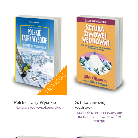
Polskie Tatry Wysokie
Sztuka zimowej
wędrówki
Narciarstwo wysokogórskie
czyli jak przemieszczać się
na nartach i biwakować w
śniegu