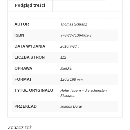
Podgląd treści
AUTOR
Thomas Schranz
ISBN
978-83-7136-063-3
DATA WYDANIA
2010, wyd. I
LICZBA STRON
112
OPRAWA
Miękka
FORMAT
120 x 168 mm
TYTUŁ ORYGINAŁU
Hohe Tauern – die schönsten
Skitouren
PRZEKŁAD
Joanna Duraj
Zobacz też