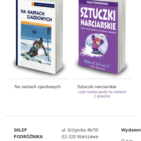
Na nartach zjazdowych
Sztuczki narciarskie
czyli nauka jazdy na nartach
z dziećmi
SKLEP
ul. Grójecka 46/50
Wydawn
PODRÓŻNIKA
02-320 Warszawa
O nas