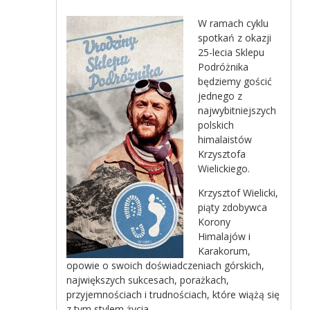
W ramach cyklu
spotkań z okazji
25-lecia Sklepu
Podróżnika
będziemy gościć
jednego z
najwybitniejszych
polskich
himalaistów
Krzysztofa
Wielickiego.
Krzysztof Wielicki,
piąty zdobywca
Korony
Himalajów i
Karakorum,
opowie o swoich doświadczeniach górskich,
największych sukcesach, porażkach,
przyjemnościach i trudnościach, które wiążą się
z tym stylem życia.