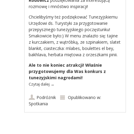
Rodowicz
podziękowania za interesującą
rozmowę i mnóstwo inspiracji!
Chcielibyśmy też podziękować Tunezyjskiemu
Urzędowi ds. Turystyki za przygotowanie
przepysznego tunezyjskiego poczęstunku!
Smakowicie było:) W menu znalazło się: tajine
z kurczakiem, z wątróbką, ze szpinakiem, slatet
blankit, ciasteczka: mlabes, boulettes el bey,
bakhlava, herbata miętowa z orzeszkami pinii.
Ale to nie koniec atrakcji! Właśnie
przygotowujemy dla Was konkurs z
tunezyjskimi nagrodami!
Czytaj dalej
→
Podróżnik
Opublikowano w:
Spotkania