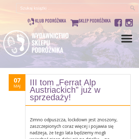
Szukaj:
KLUB PODRÓŻNIKA
SKLEP PODRÓŻNIKA
07
III tom „Ferrat Alp
MAJ
Austriackich” już w
sprzedaży!
Zimno odpuszcza, lockdown jest znoszony,
zaszczepionych coraz więcej i pojawia się
nadzieja, że tego lata będziemy mogli