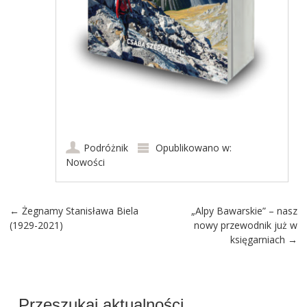
Podróżnik
Opublikowano w:
Nowości
Post navigation
←
Żegnamy Stanisława Biela
„Alpy Bawarskie” – nasz
(1929-2021)
nowy przewodnik już w
księgarniach
→
Przeszukaj aktualności