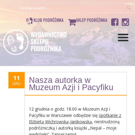
Szukaj:
KLUB PODRÓŻNIKA
SKLEP PODRÓŻNIKA
11
Nasza autorka w
GRU
Muzeum Azji i Pacyfiku
12 grudnia o godz. 18.00 w Muzeum Azji i
Pacyfiku w Warszawie odbędzie się
spotkanie z
Elżbietą Wichrowską-Janikowską
, niestrudzoną
podróżniczką i autorką książki „Nepal – moje
wędrówki”. Zapraszamy!